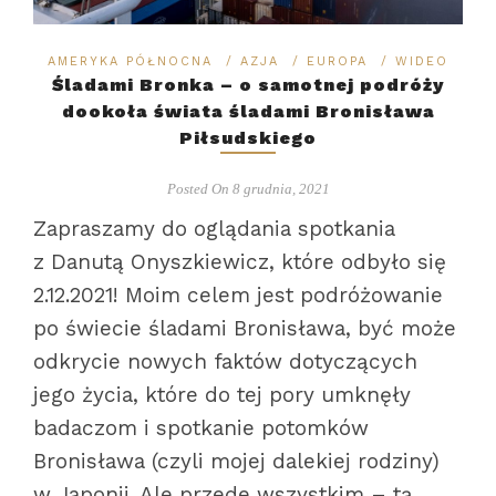
AMERYKA PÓŁNOCNA
/
AZJA
/
EUROPA
/
WIDEO
Śladami Bronka – o samotnej podróży
dookoła świata śladami Bronisława
Piłsudskiego
Posted On 8 grudnia, 2021
Zapraszamy do oglądania spotkania
z Danutą Onyszkiewicz, które odbyło się
2.12.2021! Moim celem jest podróżowanie
po świecie śladami Bronisława, być może
odkrycie nowych faktów dotyczących
jego życia, które do tej pory umknęły
badaczom i spotkanie potomków
Bronisława (czyli mojej dalekiej rodziny)
w Japonii. Ale przede wszystkim – tą