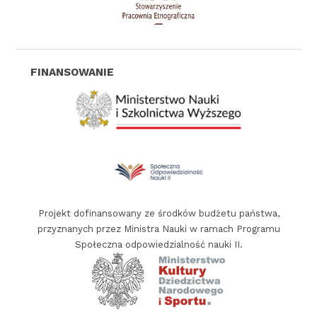
a
n
i
z
a
t
o
r
f
i
Projekt dofinansowany ze środków budżetu państwa,
n
przyznanych przez Ministra Nauki w ramach Programu
a
Społeczna odpowiedzialność nauki II.
n
s
o
w