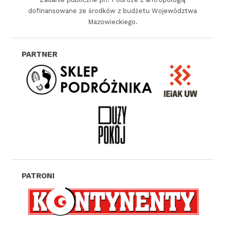
dofinansowane ze środków z budżetu Województwa
t
Mazowieckiego.
r
o
n
i