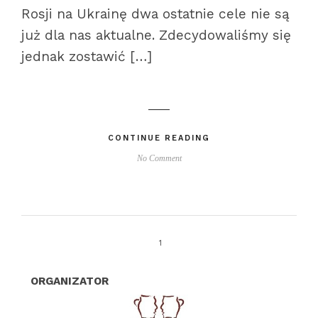
Rosji na Ukrainę dwa ostatnie cele nie są
już dla nas aktualne. Zdecydowaliśmy się
jednak zostawić […]
CONTINUE READING
No Comment
1
o
r
g