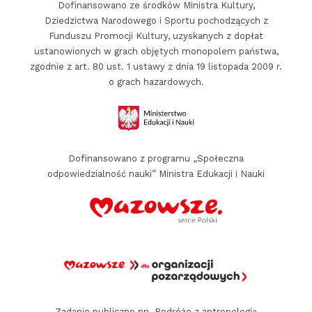
Dofinansowano ze środków Ministra Kultury,
a
Dziedzictwa Narodowego i Sportu pochodzących z
n
Funduszu Promocji Kultury, uzyskanych z dopłat
i
ustanowionych w grach objętych monopolem państwa,
e
zgodnie z art. 80 ust. 1 ustawy z dnia 19 listopada 2009 r.
o grach hazardowych.
p
a
r
Dofinansowano z programu „Społeczna
t
odpowiedzialność nauki” Ministra Edukacji i Nauki
n
e
r
z
y
p
a
Zadanie publiczne pn. Podróże z antropologią