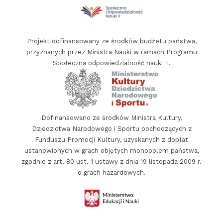
f
i
Projekt dofinansowany ze środków budżetu państwa,
n
przyznanych przez Ministra Nauki w ramach Programu
a
Społeczna odpowiedzialność nauki II.
n
s
o
w
Dofinansowano ze środków Ministra Kultury,
a
Dziedzictwa Narodowego i Sportu pochodzących z
n
Funduszu Promocji Kultury, uzyskanych z dopłat
i
ustanowionych w grach objętych monopolem państwa,
e
zgodnie z art. 80 ust. 1 ustawy z dnia 19 listopada 2009 r.
o grach hazardowych.
p
a
r