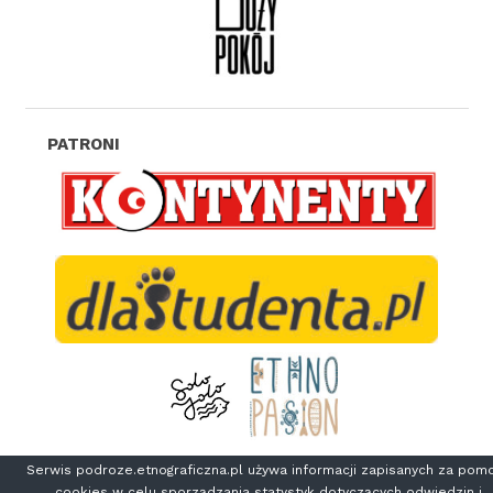
Serwis podroze.etnograficzna.pl używa informacji zapisanych za pom
cookies w celu sporządzania statystyk dotyczących odwiedzin i