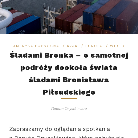
AMERYKA PÓŁNOCNA
/
AZJA
/
EUROPA
/
WIDEO
Śladami Bronka – o samotnej
podróży dookoła świata
śladami Bronisława
Piłsudskiego
Danuta Onyszkiewicz
Zapraszamy do oglądania spotkania