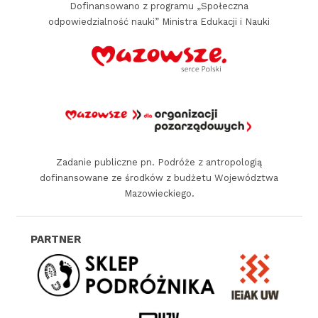
Dofinansowano z programu „Społeczna
t
odpowiedzialność nauki” Ministra Edukacji i Nauki
n
e
r
z
y
p
a
Zadanie publiczne pn. Podróże z antropologią
dofinansowane ze środków z budżetu Województwa
t
Mazowieckiego.
r
o
n
i