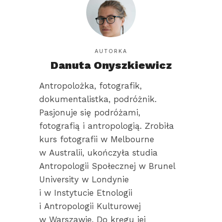
AUTORKA
Danuta
Danuta Onyszkiewicz
Onyszkiewicz
Antropolożka, fotografik,
dokumentalistka, podróżnik.
Pasjonuje się podróżami,
fotografią i antropologią. Zrobiła
kurs fotografii w Melbourne
w Australii, ukończyła studia
Antropologii Społecznej w Brunel
University w Londynie
i w Instytucie Etnologii
i Antropologii Kulturowej
w Warszawie. Do kręgu jej