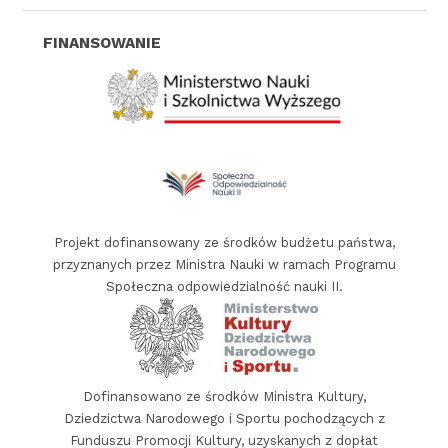
i
z
a
t
o
r
f
i
Projekt dofinansowany ze środków budżetu państwa,
n
przyznanych przez Ministra Nauki w ramach Programu
a
Społeczna odpowiedzialność nauki II.
n
s
o
w
Dofinansowano ze środków Ministra Kultury,
a
Dziedzictwa Narodowego i Sportu pochodzących z
n
Funduszu Promocji Kultury, uzyskanych z dopłat