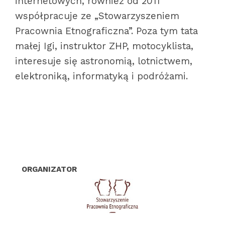
internetowych, również od 2011
współpracuje ze „Stowarzyszeniem
Pracownia Etnograficzna”. Poza tym tata
małej Igi, instruktor ZHP, motocyklista,
interesuje się astronomią, lotnictwem,
elektroniką, informatyką i podróżami.
o
r
g
a
n