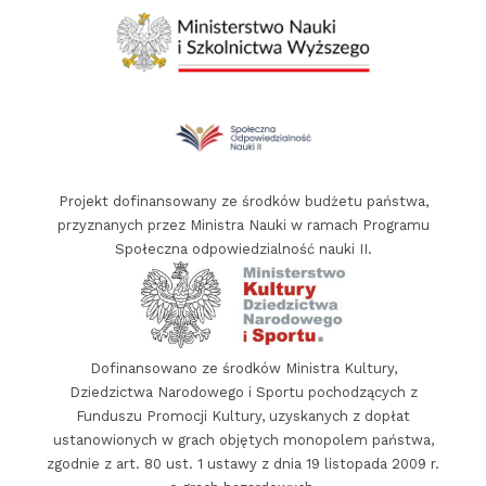
a
t
o
r
f
i
Projekt dofinansowany ze środków budżetu państwa,
n
przyznanych przez Ministra Nauki w ramach Programu
a
Społeczna odpowiedzialność nauki II.
n
s
o
w
Dofinansowano ze środków Ministra Kultury,
a
Dziedzictwa Narodowego i Sportu pochodzących z
n
Funduszu Promocji Kultury, uzyskanych z dopłat
i
ustanowionych w grach objętych monopolem państwa,
e
zgodnie z art. 80 ust. 1 ustawy z dnia 19 listopada 2009 r.