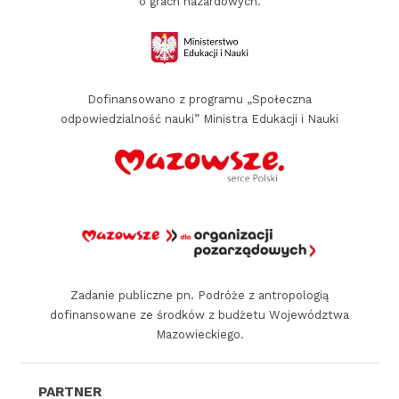
o grach hazardowych.
p
a
r
Dofinansowano z programu „Społeczna
t
odpowiedzialność nauki” Ministra Edukacji i Nauki
n
e
r
z
y
p
a
Zadanie publiczne pn. Podróże z antropologią
dofinansowane ze środków z budżetu Województwa
t
Mazowieckiego.
r
o
n