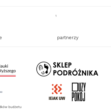
1
e
partnerzy
odków budżetu