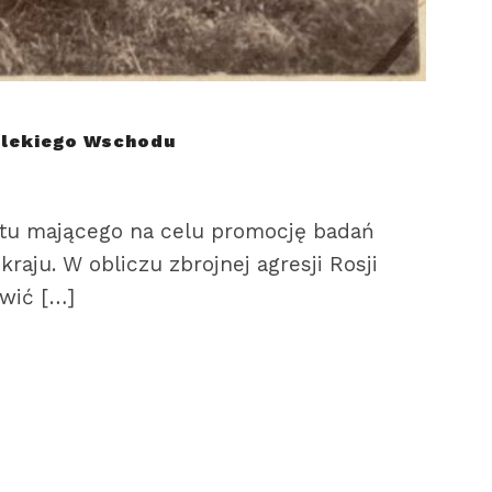
Dalekiego Wschodu
ektu mającego na celu promocję badań
aju. W obliczu zbrojnej agresji Rosji
awić […]