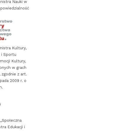
nistra Nauki w
powiedzialność
istra Kultury,
i Sportu
ocji Kultury,
onych w grach
zgodnie z art.
opada 2009 r. o
h.
 „Społeczna
tra Edukacji i