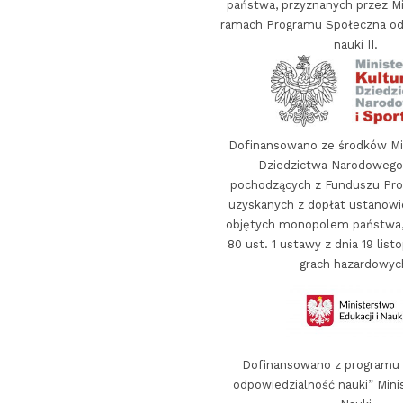
państwa, przyznanych przez Mi
ramach Programu Społeczna od
nauki II.
Dofinansowano ze środków Min
Dziedzictwa Narodowego 
pochodzących z Funduszu Prom
uzyskanych z dopłat ustanowi
objętych monopolem państwa, 
80 ust. 1 ustawy z dnia 19 list
grach hazardowyc
Dofinansowano z programu
odpowiedzialność nauki” Minis