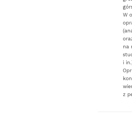
gór
W o
opr
(an
ora
na 
stu
i in
Opr
kon
wie
z p