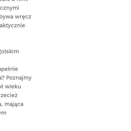
iecznymi
 bywa wręcz
aktycznie
golskim
upełnie
ka? Poznajmy
ł wieku
rzecież
a, mająca
nym