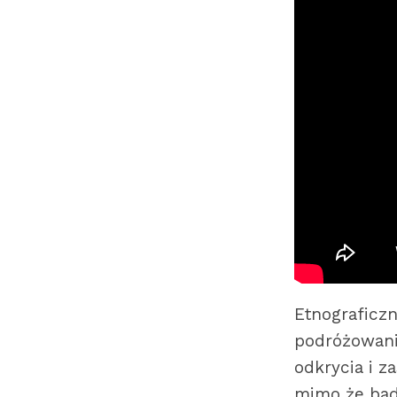
Etnograficz
podróżowani
odkrycia i z
mimo że bad