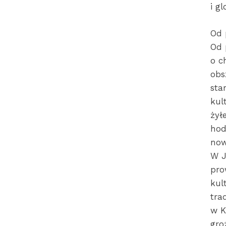
i gl
Od 
Od 
o c
obs
sta
kul
żył
hod
now
W J
pro
kul
tra
w K
gro