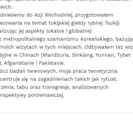
skich.
dniesieniu do Azji Wschodniej, przygotowałem
acowania na temat tokijskiej giełdy rybnej Tsukiji
alizując jej aspekty lokalne i globalne)
z metropolitalnego szamanizmu koreańskiego, bazują
moich wizytach w tych miejscach. Odbywałem też wiz
dyjne w Chinach (Mandżuria, Sinkiang, Yunnan, Tybet
.), Afganistanie i Pakistanie.
ócz badań terenowych, moja praca teoretyczna
centruje się na zagadnieniach takich jak rytuał,
rzenia, tabu oraz transgresje, analizowanych
erspektywy porównawczej.