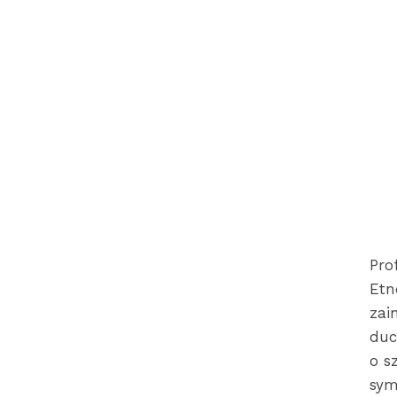
Pro
Etn
zai
duc
o s
sym