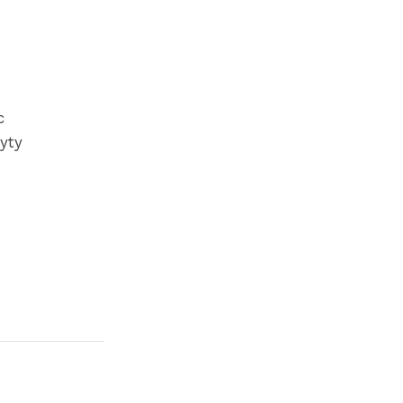
c
yty