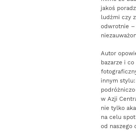
jakoś poradz
ludźmi czy 
odwrotnie –
niezauważon
Autor opowi
bazarze i co
fotograficzn
innym stylu:
podróżniczo
w Azji Centr
nie tylko a
na celu spo
od naszego o