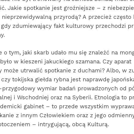
ić. Jakie spotkanie jest groźniejsze – z niebezp
z nieprzewidywalną przyrodą? A przecież często
 gdy zdumiewający fakt kulturowy przechodzi pr
y.
e o tym, jaki skarb udało mu się znaleźć na mon
 było w kieszeni jakuckiego szamana. Czy aparat
y może utrwalić spotkanie z duchami? Albo, w z
 czy tokijska giełda rybna jest naprawdę japońs
-przygodowy wymiar badań prowadzonych od pó
alnej i Wschodniej oraz na Syberii. Etnologia to p
kademicki gabinet – to przede wszystkim wypraw
tkanie z innym Człowiekiem oraz z jego odmien
toczeniem – intrygującą, obcą Kulturą.