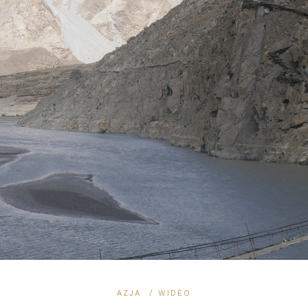
AZJA
/
WIDEO