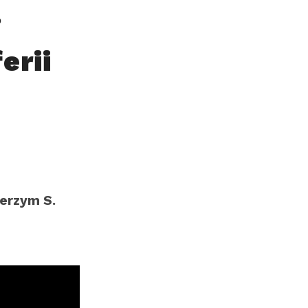
.
erii
Jerzym S.