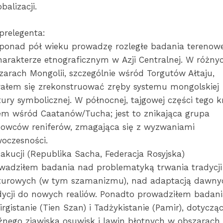
obalizacji.
prelegenta:
ponad pół wieku prowadzę rozległe badania terenow
harakterze etnograficznym w Azji Centralnej. W różny
zarach Mongolii, szczególnie wśród Torgutów Ałtaju,
rałem się zrekonstruować zręby systemu mongolskiej
tury symbolicznej. W północnej, tajgowej części tego k
em wśród Caatanów/Tucha; jest to znikająca grupa
owców reniferów, zmagająca się z wyzwaniami
oczesności.
akucji (Republika Sacha, Federacja Rosyjska)
wadziłem badania nad problematyką trwania tradycji
turowych (w tym szamanizmu), nad adaptacją dawny
dycji do nowych realiów. Ponadto prowadziłem badan
irgistanie (Tien Szan) i Tadżykistanie (Pamir), dotyczą
źnego zjawiska osuwisk i lawin błotnych w obszarach