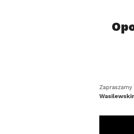
Opo
Zapraszamy 
Wasilewski