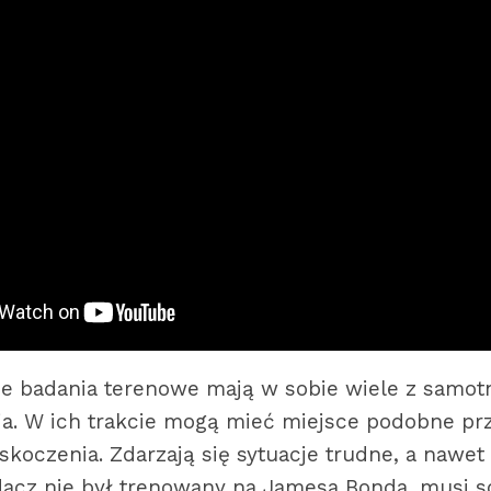
ne badania terenowe mają w sobie wiele z samot
a. W ich trakcie mogą mieć miejsce podobne pr
askoczenia. Zdarzają się sytuacje trudne, a nawet
acz nie był trenowany na Jamesa Bonda, musi so