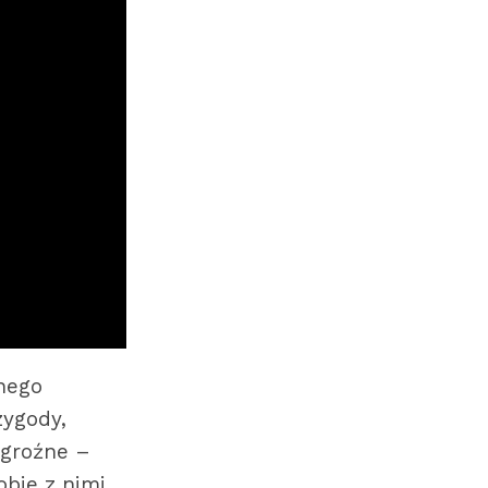
nego
zygody,
 groźne –
bie z nimi