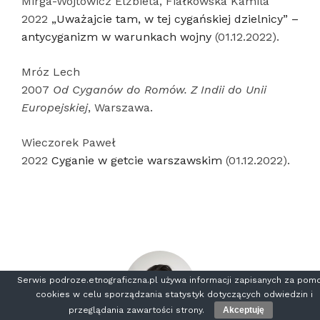
Mirga-Wójtowicz Elżbieta, Fiałkowska Kamila
2022
„Uważajcie tam, w tej cygańskiej dzielnicy” –
antycyganizm w warunkach wojny
(01.12.2022).
Mróz Lech
2007
Od Cyganów do Romów. Z Indii do Unii
Europejskiej
, Warszawa.
Wieczorek Paweł
2022
Cyganie w getcie warszawskim
(01.12.2022).
Serwis podroze.etnograficzna.pl używa informacji zapisanych za pom
cookies w celu sporządzania statystyk dotyczących odwiedzin i
przeglądania zawartości strony.
Akceptuję